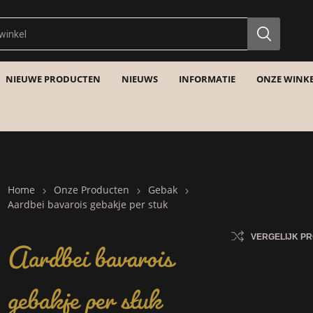
NIEUWE PRODUCTEN
NIEUWS
INFORMATIE
ONZE WINKE
Home
Onze Producten
Gebak
Aardbei bavarois gebakje per stuk
Aardbei bavarois
VERGELIJK P
gebakje per stuk