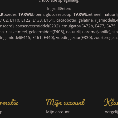
Ingrediënten:
LK
poeder,
TARWE
bloem, glucosestroop,
TARWE
zetmeel, natuurl
E102, E110, E122, E133, E151), cacaoboter, gelatine, rijsmiddel(E
seerd), conserveermiddel(E202), emulgator(E472b, E477, E475, 
a, rijstzetmeel, geleermiddel(E406), natuurlijk aroma(vanille), sta
ingsmiddel(E415, E461, E440), voedingszuur(E330), zuurteregela
rmatie
Mijn account
Klan
ap
Mijn account
Vergeli