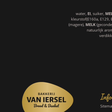
water,
EI
, suiker,
ME
kleurstof(E160a, E129, 
(magere),
MELK
(geconden
natuurlijk arom
verdikk
Info
Sitem