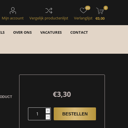
(0)
0
Mijn account
Vergelijk productenlijst
Verlanglijst
€0,00
LS
OVER ONS
VACATURES
CONTACT
€3,30
RODUCT
i
h