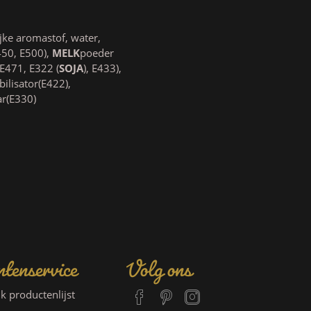
ijke aromastof, water,
450, E500),
MELK
poeder
E471, E322 (
SOJA
), E433),
bilisator(E422),
ar(E330)
tenservice
Volg ons
jk productenlijst