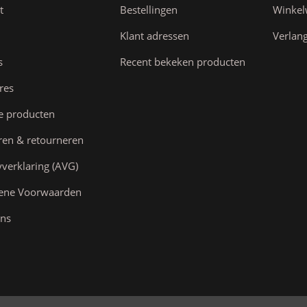
t
Bestellingen
Winke
Klant adressen
Verlang
s
Recent bekeken producten
res
e producten
ren & retourneren
yverklaring (AVG)
ene Voorwaarden
ns