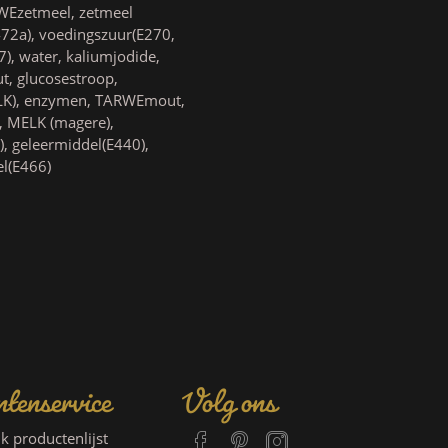
WEzetmeel, zetmeel
E472a), voedingszuur(E270,
7), water, kaliumjodide,
t, glucosestroop,
MELK), enzymen, TARWEmout,
, MELK (magere),
), geleermiddel(E440),
el(E466)
tenservice
Volg ons
jk productenlijst