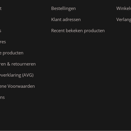
t
Bestellingen
Winke
Klant adressen
Verlang
s
Recent bekeken producten
res
e producten
ren & retourneren
yverklaring (AVG)
ene Voorwaarden
ns