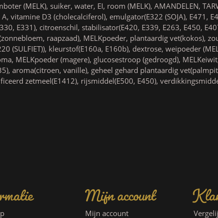
oter (MELK), suiker, water, EI, room (MELK), AMANDELEN, TAR
 A, vitamine D3 (cholecalciferol), emulgator(E322 (SOJA), E471, 
330, E331), citroenschil, stabilisator(E420, E339, E263, E450, E40
e(zonnebloem, raapzaad), MELKpoeder, plantaardig vet(kokos), zou
20 (SULFIET)), kleurstof(E160a, E160b), dextrose, weipoeder (
oma, MELKpoeder (magere), glucosestroop (gedroogd), MELKeiwit
5), aroma(citroen, vanille), geheel gehard plantaardig vet(palmpit
iceerd zetmeel(E1412), rijsmiddel(E500, E450), verdikkingsmidd
rmatie
Mijn account
Klan
ap
Mijn account
Vergeli