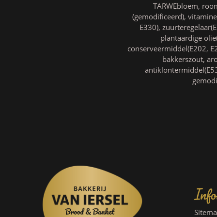
TARWEbloem, roomb
(gemodificeerd), vitamine
E330), zuurteregelaar(E
plantaardige oli
conserveermiddel(E202, E2
bakkerszout, ar
antiklontermiddel(E53
gemodif
Info
Sitem