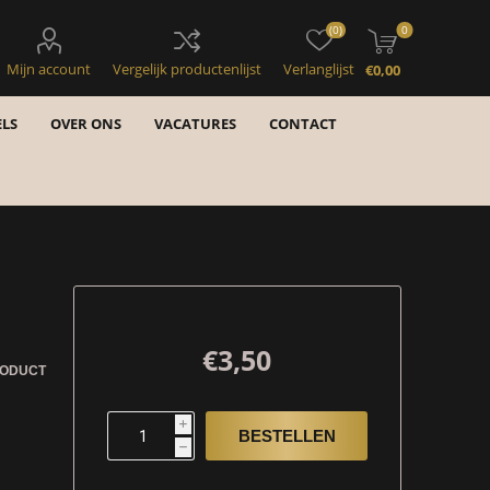
(0)
0
Mijn account
Vergelijk productenlijst
Verlanglijst
€0,00
LS
OVER ONS
VACATURES
CONTACT
€3,50
RODUCT
i
h