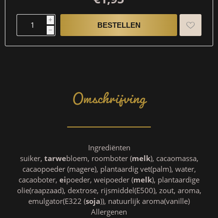
i
h
Omschrijving
Ingrediënten
suiker,
tarwe
bloem, roomboter (
melk
), cacaomassa,
cacaopoeder (magere), plantaardig vet(palm), water,
cacaoboter,
ei
poeder, weipoeder (
melk
), plantaardige
olie(raapzaad), dextrose, rijsmiddel(E500), zout, aroma,
emulgator(E322 (
soja
)), natuurlijk aroma(vanille)
Allergenen