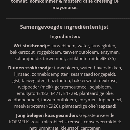
tomaat, komkommer & mosterd dille dressing OF
mayonaise.
_____________________________________________________________
Samengevoegde ingrediëntenlijst
Ingrediënten:
Wit stokbroodje
: tarwebloem, water, tarwegluten,
bakkerszout, roggebloem, tarwemoutbloem, enzymen,
kaliumjodide, tarwemout, antiklontermiddel(E535)
Duinen stokbroodje
: tarwebloem, water, havervlokken,
lijnzaad, zonnebloempitten, sesamzaad (ongepeld),
gist, tarwegluten, hazelnoten, bakkerszout, dextrose,
weipoeder (melk), gerstemoutmeel, sojabloem,
emulgator(E482, E471, E472e), plantaardige olie,
veldbonenmeel, tarwemoutbloem, enzymen, lupinemeel,
meelverbeteraar(E920), plantaardige olie(raapzaad)
Jong belegen kaas gesneden:
Gepasteuriseerde
KOEMELK, zout, microbieel stremsel, conserveermiddel:
natriumnitraat, kleurstof: carotenen