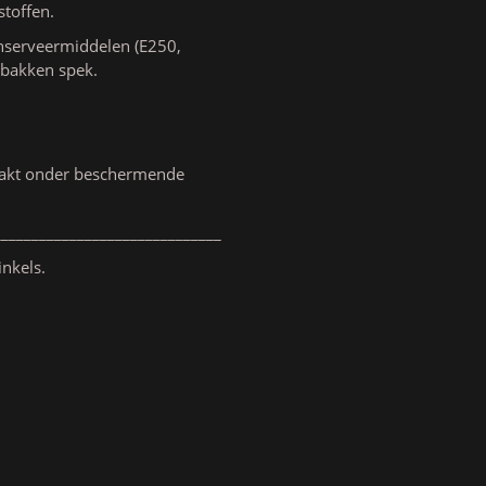
toffen.
onserveermiddelen (E250,
ebakken spek.
rpakt onder beschermende
______________________________
inkels.