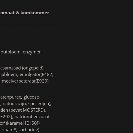
la, tomaat & komkommer
______________________________
emoutbloem, enzymen,
 sesamzaad (ongepeld),
sojabloem, emulgator(E482,
 meelverbeteraar(E920),
atenpuree, glucose-
natuurazijn, specerijen),
ruiden (bevat MOSTERD),
 [E202], natriumbenzoaat
of (karamel [E150]),
artaam*, sacharine).