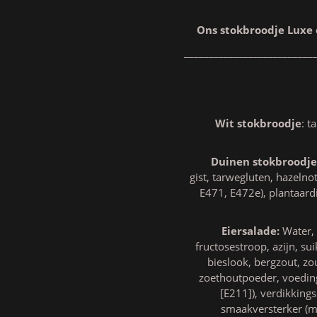
Ons stokbroodje Luxe 
__________________________
Wit stokbroodje
: 
Duinen stokbroodje
gist, tarwegluten, hazeln
E471, E472e), plantaar
Eiersalade:
Water, 
fructosestroop, azijn, s
bieslook, bergzout, zo
zoethoutpoeder, voeding
[E211]), verdikking
smaakversterker (mo