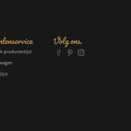
tenservice
Volg ons
jk productenlijst
lwagen
lijst