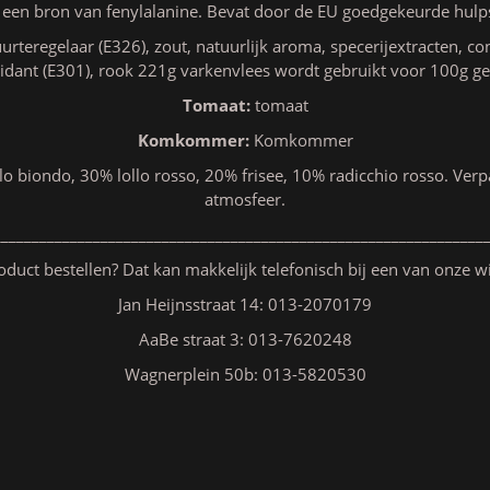
 een bron van fenylalanine. Bevat door de EU goedgekeurde hulps
urteregelaar (E326), zout, natuurlijk aroma, specerijextracten, c
xidant (E301), rook 221g varkenvlees wordt gebruikt voor 100g g
Tomaat:
tomaat
Komkommer:
Komkommer
o biondo, 30% lollo rosso, 20% frisee, 10% radicchio rosso. Ve
atmosfeer.
________________________________________________________________
oduct bestellen? Dat kan makkelijk telefonisch bij een van onze w
Jan Heijnsstraat 14: 013-2070179
AaBe straat 3: 013-7620248
Wagnerplein 50b: 013-5820530