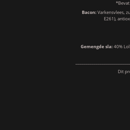
*Bevat
Bacon:
Varkensvlees, zu
E261), antio
Gemengde sla:
40% Loll
__________________________
Dit pr