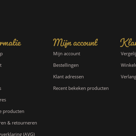
rmatie
Mijn account
Klan
ap
Mijn account
Vergeli
t
Bestellingen
Winke
Klant adressen
Verlang
s
Recent bekeken producten
res
e producten
ren & retourneren
yverklaring (AVG)