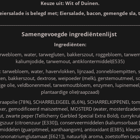
Keuze uit: Wit of Duinen.
eiersalade is belegd met; Eiersalade, bacon, gemengde s
________________________________________________________________
Samengevoegde ingrediëntenlijst
Ingrediënten:
tarwebloem, water, tarwegluten, bakkerszout, roggebloem, tarw
kaliumjodide, tarwemout, antiklontermiddel(E535)
: tarwebloem, water, havervlokken, lijnzaad, zonnebloempitten,
oten, bakkerszout, dextrose, weipoeder (melk), gerstemoutmeel, 
dige olie, veldbonenmeel, tarwemoutbloem, enzymen, lupinemeel,
plantaardige olie(raapzaad)
raapolie (78%), SCHARRELEIGEEL (6,6%), SCHARRELKIPPENEI, tom
uiker, gemodificeerd maïszetmeel, MOSTERD (water, mosterdzaden, 
ut, zwarte peper (Tellicherry Garbled Special Extra Bold), curryk
szuur (citroenzuur [E330]), conserveermiddelen (kaliumsorbaat
smiddelen (guarpitmeel, xanthaangom), antioxidant (E385), kleurst
nonatriumglutamaat [E621]), natuurlijk aroma, zoetstoffen (asp