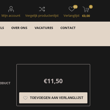
(0)
0
Mijn account
Vergelijk productenlijst
Verlanglijst
€0,00
LS
OVER ONS
VACATURES
CONTACT
€11,50
RODUCT
TOEVOEGEN AAN VERLANGLIJST