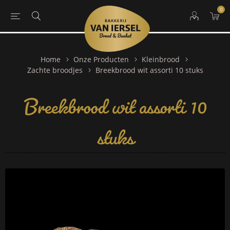
0
Home
Onze Producten
Kleinbrood
Breekbrood wit assorti 10
Zachte broodjes
Breekbrood wit assorti 10 stuks
stuks