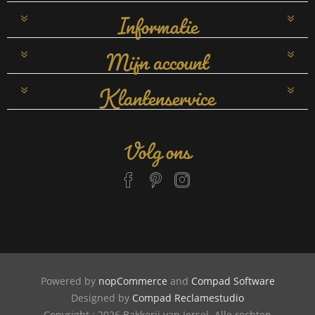
Informatie
Mijn account
Klantenservice
Volg ons
Powered by
nopCommerce
and
Compad Software
Designed by
Compad Reclamestudio
Copyright ; 2026 Bakkerij van Iersel. Alle rechten