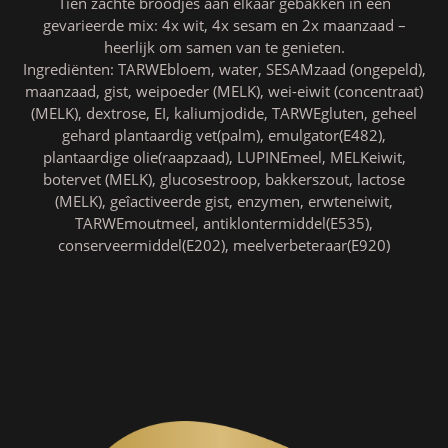
Tien zachte broodjes aan elkaar gebakken in een
gevarieerde mix: 4x wit, 4x sesam en 2x maanzaad –
heerlijk om samen van te genieten.
Ingrediënten: TARWEbloem, water, SESAMzaad (ongepeld),
maanzaad, gist, weipoeder (MELK), wei-eiwit (concentraat)
(MELK), dextrose, EI, kaliumjodide, TARWEgluten, geheel
gehard plantaardig vet(palm), emulgator(E482),
plantaardige olie(raapzaad), LUPINEmeel, MELKeiwit,
botervet (MELK), glucosestroop, bakkerszout, lactose
(MELK), geîactiveerde gist, enzymen, erwteneiwit,
TARWEmoutmeel, antiklontermiddel(E535),
conserveermiddel(E202), meelverbeteraar(E920)