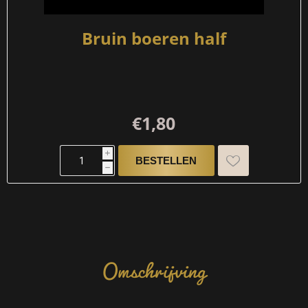
Bruin boeren half
€1,80
i
h
Omschrijving