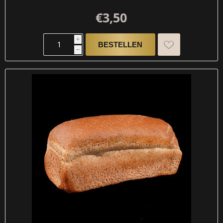
€3,50
i
h