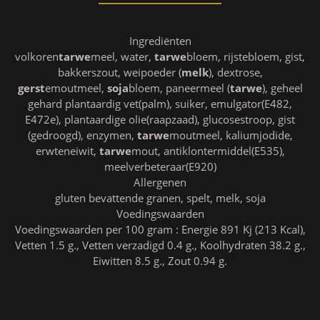
Ingrediënten
volkoren
tarwe
meel, water,
tarwe
bloem, rijstebloem, gist,
bakkerszout, weipoeder (
melk
), dextrose,
gerst
emoutmeel,
soja
bloem, paneermeel (
tarwe
), geheel
gehard plantaardig vet(palm), suiker, emulgator(E482,
E472e), plantaardige olie(raapzaad), glucosestroop, gist
(gedroogd), enzymen,
tarwe
moutmeel, kaliumjodide,
erwteneiwit,
tarwe
mout, antiklontermiddel(E535),
meelverbeteraar(E920)
Allergenen
gluten bevattende granen, spelt, melk, soja
Voedingswaarden
Voedingswaarden per 100 gram : Energie 891 Kj (213 Kcal),
Vetten 1.5 g., Vetten verzadigd 0.4 g., Koolhydraten 38.2 g.,
Eiwitten 8.5 g., Zout 0.94 g.