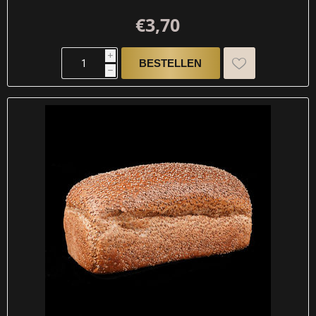
€3,70
i
h