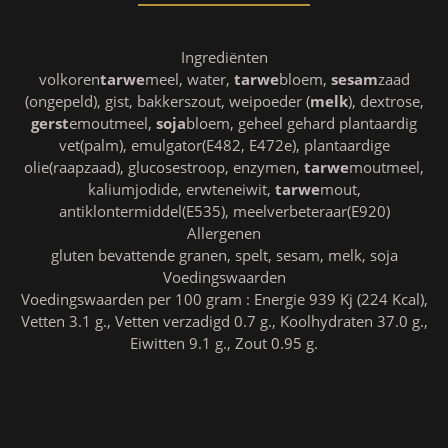
Ingrediënten
volkoren
tarwe
meel, water,
tarwe
bloem,
sesam
zaad
(ongepeld), gist, bakkerszout, weipoeder (
melk
), dextrose,
gerst
emoutmeel,
soja
bloem, geheel gehard plantaardig
vet(palm), emulgator(E482, E472e), plantaardige
olie(raapzaad), glucosestroop, enzymen,
tarwe
moutmeel,
kaliumjodide, erwteneiwit,
tarwe
mout,
antiklontermiddel(E535), meelverbeteraar(E920)
Allergenen
gluten bevattende granen, spelt, sesam, melk, soja
Voedingswaarden
Voedingswaarden per 100 gram : Energie 939 Kj (224 Kcal),
Vetten 3.1 g., Vetten verzadigd 0.7 g., Koolhydraten 37.0 g.,
Eiwitten 9.1 g., Zout 0.95 g.