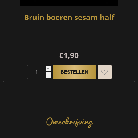
Bruin boeren sesam half
€1,90
i
h
Omschrijving