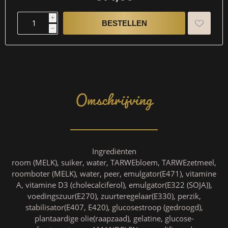
i
h
Omschrijving
Ingrediënten
room (MELK), suiker, water, TARWEbloem, TARWEzetmeel,
roomboter (MELK), water, peer, emulgator(E471), vitamine
A, vitamine D3 (cholecalciferol), emulgator(E322 (SOJA)),
voedingszuur(E270), zuurteregelaar(E330), perzik,
stabilisator(E407, E420), glucosestroop (gedroogd),
plantaardige olie(raapzaad), gelatine, glucose-