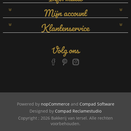
Mijn account
Klantenservice
Volg ons
Powered by
nopCommerce
and
Compad Software
Designed by
Compad Reclamestudio
Copyright ; 2026 Bakkerij van Iersel. Alle rechten
voorbehouden.