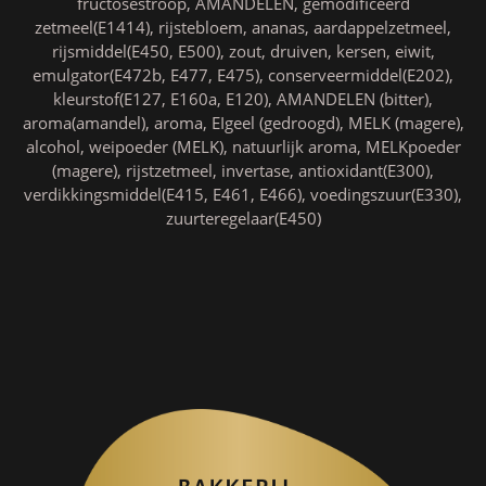
fructosestroop, AMANDELEN, gemodificeerd
zetmeel(E1414), rijstebloem, ananas, aardappelzetmeel,
rijsmiddel(E450, E500), zout, druiven, kersen, eiwit,
emulgator(E472b, E477, E475), conserveermiddel(E202),
kleurstof(E127, E160a, E120), AMANDELEN (bitter),
aroma(amandel), aroma, EIgeel (gedroogd), MELK (magere),
alcohol, weipoeder (MELK), natuurlijk aroma, MELKpoeder
(magere), rijstzetmeel, invertase, antioxidant(E300),
verdikkingsmiddel(E415, E461, E466), voedingszuur(E330),
zuurteregelaar(E450)