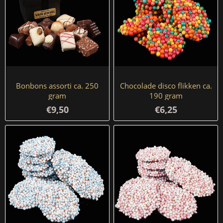
Bonbons assorti ca. 250
Chocolade disco flikken ca.
gram
190 gram
€9,50
€6,25