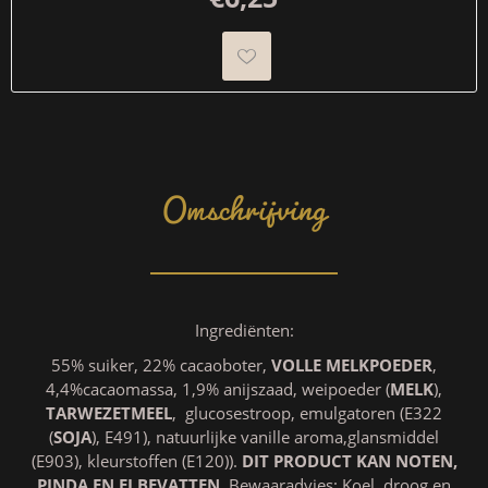
Omschrijving
Ingrediënten:
55% suiker, 22% cacaoboter,
VOLLE MELKPOEDER
,
4,4%cacaomassa, 1,9% anijszaad, weipoeder (
MELK
),
TARWEZETMEEL
, glucosestroop, emulgatoren (E322
(
SOJA
), E491), natuurlijke vanille aroma,glansmiddel
(E903), kleurstoffen (E120)).
DIT PRODUCT KAN NOTEN,
PINDA EN EI BEVATTEN
. Bewaaradvies: Koel, droog en