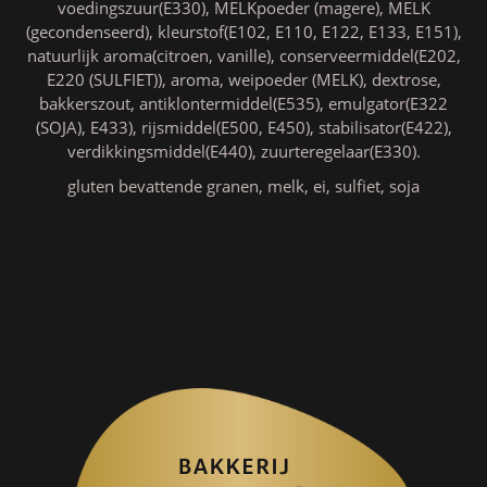
voedingszuur(E330), MELKpoeder (magere), MELK
(gecondenseerd), kleurstof(E102, E110, E122, E133, E151),
natuurlijk aroma(citroen, vanille), conserveermiddel(E202,
E220 (SULFIET)), aroma, weipoeder (MELK), dextrose,
bakkerszout, antiklontermiddel(E535), emulgator(E322
(SOJA), E433), rijsmiddel(E500, E450), stabilisator(E422),
verdikkingsmiddel(E440), zuurteregelaar(E330).
gluten bevattende granen, melk, ei, sulfiet, soja