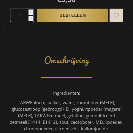
i
h
Omschrijving
Ingrediënten:
TARWEbloem, suiker, water, roomboter (MELK),
glucosestroop (gedroogd), EI, yoghurtpoeder (magere)
(MELK), TARWEzetmeel, gelatine, gemodificeerd
zetmeel(E1414, E1412), zout, cacaoboter, MELKpoeder,
citroenpoeder, citroenschil, kaliumjodide,