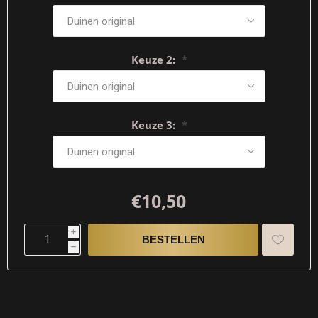
Keuze 2:
*
Keuze 3:
*
€10,50
i
h