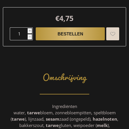
€4,75
i
h
Omschrijving
Ingrediënten
water,
tarwe
bloem, zonnebloempitten, speltbloem
(
tarwe
), lijnzaad,
sesam
zaad (ongepeld),
hazelnoten
,
bakkerszout,
tarwe
gluten, weipoeder (
melk
),