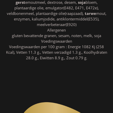
gerst
emoutmeel, dextrose, desem,
soja
bloem,
plantaardige olie, emulgator(E482, E471, E472e),
veldbonenmeel, plantaardige olie(raapzaad),
tarwe
mout,
enzymen, kaliumjodide, antiklontermiddel(E535),
meelverbeteraar(E920)
Allergenen
gluten bevattende granen, sesam, noten, melk, soja
Voedingswaarden
Voedingswaarden per 100 gram : Energie 1082 Kj (258
Kcal), Vetten 11.3 g., Vetten verzadigd 1.3 g., Koolhydraten
28.0 g., Eiwitten 8.9 g., Zout 0.79 g.