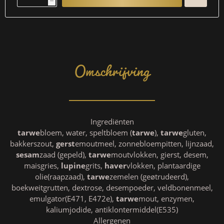
h
Omschrijving
Ingrediënten
tarwe
bloem, water, speltbloem (
tarwe
),
tarwe
gluten,
bakkerszout,
gerst
emoutmeel, zonnebloempitten, lijnzaad,
sesam
zaad (gepeld),
tarwe
moutvlokken, gierst, desem,
maisgries,
lupine
grits,
haver
vlokken, plantaardige
olie(raapzaad),
tarwe
zemelen (geøtrudeerd),
boekweitgrutten, dextrose, desempoeder, veldbonenmeel,
emulgator(E471, E472e),
tarwe
mout, enzymen,
kaliumjodide, antiklontermiddel(E535)
Allergenen