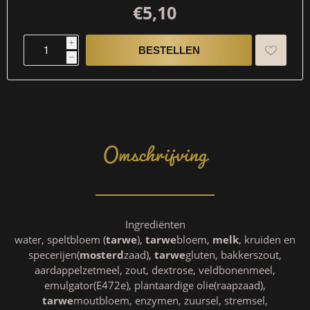
€5,10
i
h
Omschrijving
Ingrediënten
water, speltbloem (
tarwe
),
tarwe
bloem,
melk
, kruiden en
specerijen(
mosterd
zaad),
tarwe
gluten, bakkerszout,
aardappelzetmeel, zout, dextrose, veldbonenmeel,
emulgator(E472e), plantaardige olie(raapzaad),
tarwe
moutbloem, enzymen, zuursel, stremsel,