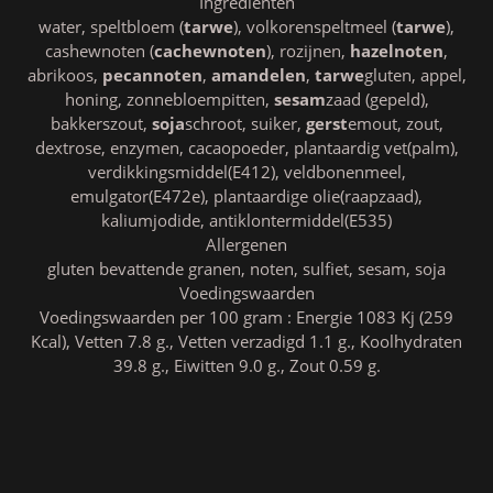
Ingrediënten
water, speltbloem (
tarwe
), volkorenspeltmeel (
tarwe
),
cashewnoten (
cachewnoten
), rozijnen,
hazelnoten
,
abrikoos,
pecannoten
,
amandelen
,
tarwe
gluten, appel,
honing, zonnebloempitten,
sesam
zaad (gepeld),
bakkerszout,
soja
schroot, suiker,
gerst
emout, zout,
dextrose, enzymen, cacaopoeder, plantaardig vet(palm),
verdikkingsmiddel(E412), veldbonenmeel,
emulgator(E472e), plantaardige olie(raapzaad),
kaliumjodide, antiklontermiddel(E535)
Allergenen
gluten bevattende granen, noten, sulfiet, sesam, soja
Voedingswaarden
Voedingswaarden per 100 gram : Energie 1083 Kj (259
Kcal), Vetten 7.8 g., Vetten verzadigd 1.1 g., Koolhydraten
39.8 g., Eiwitten 9.0 g., Zout 0.59 g.