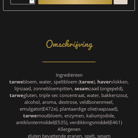
h
Omschrijving
Ingrediënten
tarwe
bloem, water, speltbloem (
tarwe
),
haver
vlokken,
lijnzaad, zonnebloempitten,
sesam
zaad (ongepeld),
tarwe
gluten, triple sec concentraat, water, bakkerszout,
alcohol, aroma, dextrose, veldbonenmeel,
emulgator(E472e), plantaardige olie(raapzaad),
tarwe
moutbloem, enzymen, kaliumjodide,
antiklontermiddel(E535), verdikkingsmiddel(E461)
Allergenen
gluten bevattende granen, spelt, sesam