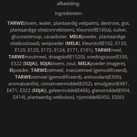
afbeelding.
Ingrediënten:
TARWE
bloem, water, plantaardig vet(palm), dextrose, gist,
plantaardige olie(zonnebloem), kleurstof(E160a), suiker,
glucosestroop, cacaoboter,
MELK
poeder, plantaardige
olie(koolzaad), weipoeder (
MELK
), kleurstof(E102, E133,
E129, E120, E172, E124, E171, E101),
TARWE
meel,
TARWE
moutmeel, draagstof(E1520), voedingszuur(E330,
E322 (
SOJA
)),
SOJA
bloem, zout,
MELK
poeder (magere),
EI
poeder,
TARWE
zetmeel, maiszetmeel (gemodificeerd),
TARWE
zetmeel (gemodificeerd), antioxidant(E300),
aroma(vanille), conserveermiddel(E202), emulgator(E481,
E471, E322 (
SOJA
)), geleermiddel(E406), glansmiddel(E904,
E414), plantaardig vet(kokos), rijsmiddel(E450, E500)