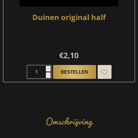
Duinen original half
€2,10
i
h
Omschrijving