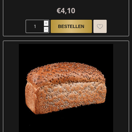
€4,10
i
h