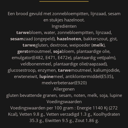
Een brood gevuld met zonnebloempitten, lijnzaad, sesam
en stukjes hazelnoot.
Ingrediënten
tarwe
bloem, water, zonnebloempitten, lijnzaad,
sesam
zaad (ongepeld),
hazelnoten
, bakkerszout, gist,
tarwe
gluten, dextrose, weipoeder (
melk
),
gerst
emoutmeel,
soja
bloem, plantaardige olie,
emulgator(E482, E471, E472e), plantaardig vet(palm),
veldbonenmeel, plantaardige olie(raapzaad),
glucosestroop, enzymen,
tarwe
moutmeel, kaliumjodide,
erwteneiwit,
lupine
meel, antiklontermiddel(E535),
meelverbeteraar(E920)
Allergenen
gluten bevattende granen, sesam, noten, melk, soja, lupine
Voedingswaarden
Voedingswaarden per 100 gram : Energie 1140 Kj (272
Kcal), Vetten 9.8 g., Vetten verzadigd 1.3 g., Koolhydraten
35.3 g., Eiwitten 9.5 g., Zout 1.86 g.