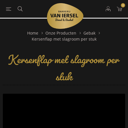
0
Home
Onze Producten
Gebak
Kersenflap met slagroom per
Kersenflap met slagroom per stuk
stuk