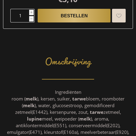
i
h
Omschrijving
Ingrediënten
room (
melk
), kersen, suiker,
tarwe
bloem, roomboter
(
melk
), water, glucosestroop, gemodificeerd
zetmeel(E1442), kersenpuree, zout,
tarwe
zetmeel,
lupine
meel, weipoeder (
melk
), aroma,
antiklontermiddel(E551), conserveermiddel(E202),
emulgator(E471), kleurstof(E160a), meelverbeteraar(E920),