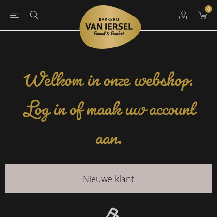
0
Welkom in onze webshop.
Log in of maak uw account
aan.
Nieuwe klant