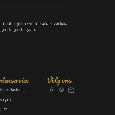
maatregelen om misbruik, verlies,
gen tegen te gaan.
tenservice
Volg ons
jk productenlijst
lwagen
lijst