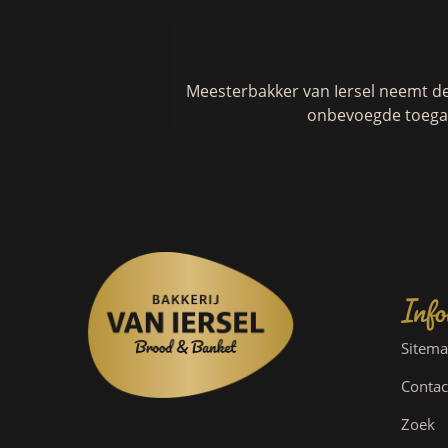
Meesterbakker van Iersel neemt d
onbevoegde toegan
Info
Sitem
Contac
Zoek