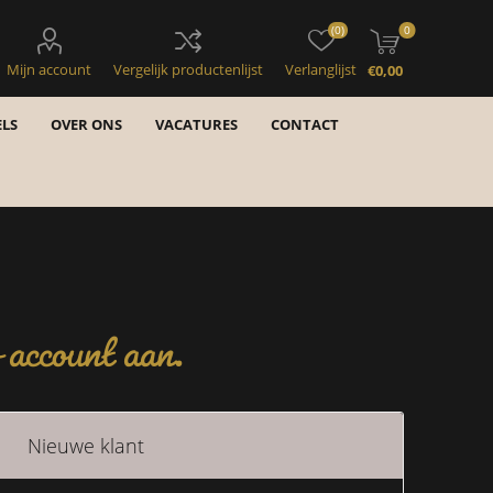
(0)
0
Mijn account
Vergelijk productenlijst
Verlanglijst
€0,00
LS
OVER ONS
VACATURES
CONTACT
account aan.
Nieuwe klant