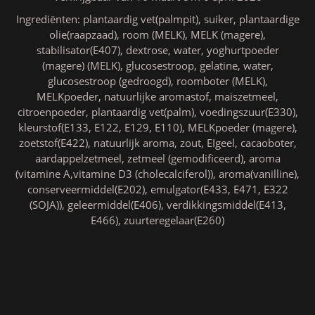
Ingrediënten: plantaardig vet(palmpit), suiker, plantaardige
olie(raapzaad), room (MELK), MELK (magere),
stabilisator(E407), dextrose, water, yoghurtpoeder
(magere) (MELK), glucosestroop, gelatine, water,
glucosestroop (gedroogd), roomboter (MELK),
MELKpoeder, natuurlijke aromastof, maiszetmeel,
citroenpoeder, plantaardig vet(palm), voedingszuur(E330),
kleurstof(E133, E122, E129, E110), MELKpoeder (magere),
zoetstof(E422), natuurlijk aroma, zout, EIgeel, cacaoboter,
aardappelzetmeel, zetmeel (gemodificeerd), aroma
(vitamine A,vitamine D3 (cholecalciferol)), aroma(vanilline),
conserveermiddel(E202), emulgator(E433, E471, E322
(SOJA)), geleermiddel(E406), verdikkingsmiddel(E413,
E466), zuurteregelaar(E260)