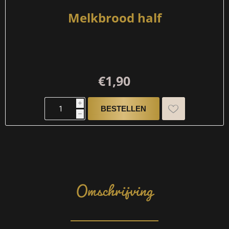
Melkbrood half
€1,90
i
h
Omschrijving