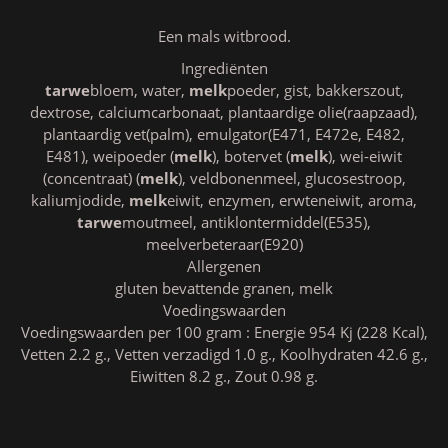
Een mals witbrood.
Ingrediënten
tarwe
bloem, water,
melk
poeder, gist, bakkerszout,
dextrose, calciumcarbonaat, plantaardige olie(raapzaad),
plantaardig vet(palm), emulgator(E471, E472e, E482,
E481), weipoeder (
melk
), botervet (
melk
), wei-eiwit
(concentraat) (
melk
), veldbonenmeel, glucosestroop,
kaliumjodide,
melk
eiwit, enzymen, erwteneiwit, aroma,
tarwe
moutmeel, antiklontermiddel(E535),
meelverbeteraar(E920)
Allergenen
gluten bevattende granen, melk
Voedingswaarden
Voedingswaarden per 100 gram : Energie 954 Kj (228 Kcal),
Vetten 2.2 g., Vetten verzadigd 1.0 g., Koolhydraten 42.6 g.,
Eiwitten 8.2 g., Zout 0.98 g.