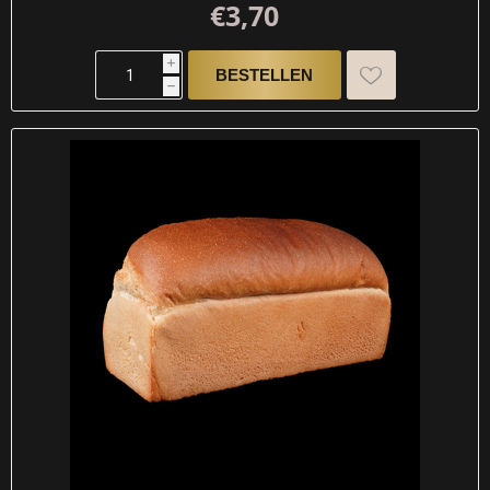
€3,70
i
h