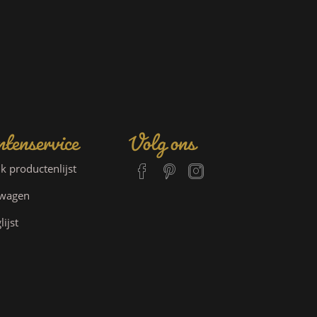
tenservice
Volg ons
jk productenlijst
lwagen
lijst