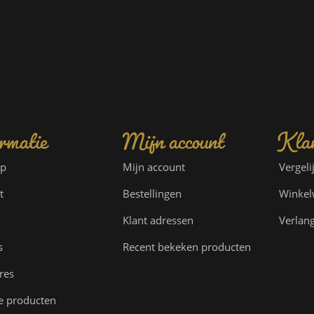
rmatie
Mijn account
Klan
ap
Mijn account
Vergeli
t
Bestellingen
Winke
Klant adressen
Verlang
s
Recent bekeken producten
res
e producten