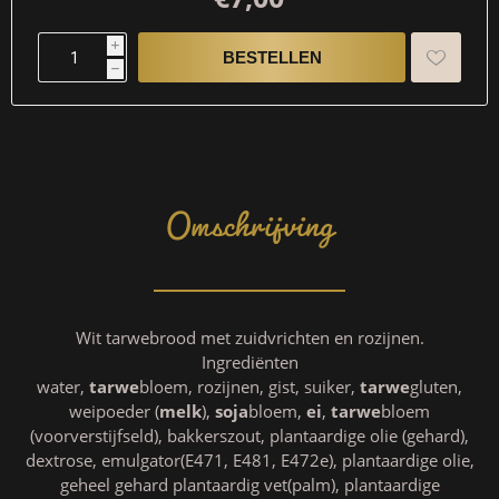
i
h
Omschrijving
Wit tarwebrood met zuidvrichten en rozijnen.
Ingrediënten
water,
tarwe
bloem, rozijnen, gist, suiker,
tarwe
gluten,
weipoeder (
melk
),
soja
bloem,
ei
,
tarwe
bloem
(voorverstijfseld), bakkerszout, plantaardige olie (gehard),
dextrose, emulgator(E471, E481, E472e), plantaardige olie,
geheel gehard plantaardig vet(palm), plantaardige