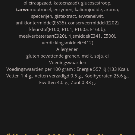
olie(raapzaad, katoenzaad), glucosestroop,
tarwe
moutmeel, enzymen, kaliumjodide, aroma,
specerijen, gistextract, erwteneiwit,
antiklontermiddel(E535), conserveermiddel(E202),
kleurstof(E100, E101, E160a, E160b),
meelverbeteraar(E920), rijsmiddel(E341, E500),
verdikkingsmiddel(E412)
Allergenen
gluten bevattende granen, melk, soja, ei
Voedingswaarden
Voedingswaarden per 100 gram : Energie 557 Kj (133 Kcal),
Vetten 1.4 g., Vetten verzadigd 0.5 g., Koolhydraten 25.6 g.,
Eiwitten 4.0 g., Zout 0.33 g.
Klanten die dit kochten, kochten ook..