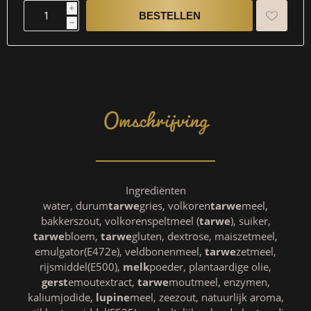
i
h
Omschrijving
Ingrediënten
water, durum
tarwe
gries, volkoren
tarwe
meel,
bakkerszout, volkorenspeltmeel (
tarwe
), suiker,
tarwe
bloem,
tarwe
gluten, dextrose, maiszetmeel,
emulgator(E472e), veldbonenmeel,
tarwe
zetmeel,
rijsmiddel(E500),
melk
poeder, plantaardige olie,
gerst
emoutextract,
tarwe
moutmeel, enzymen,
kaliumjodide,
lupine
meel, zeezout, natuurlijk aroma,