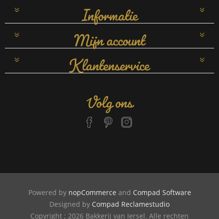
Informatie
Mijn account
Klantenservice
Volg ons
Powered by
nopCommerce
and
Compad Software
Designed by
Compad Reclamestudio
Copyright ; 2026 Bakkerij van Iersel. Alle rechten