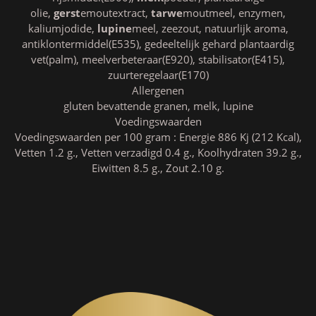
olie,
gerst
emoutextract,
tarwe
moutmeel, enzymen,
kaliumjodide,
lupine
meel, zeezout, natuurlijk aroma,
antiklontermiddel(E535), gedeeltelijk gehard plantaardig
vet(palm), meelverbeteraar(E920), stabilisator(E415),
zuurteregelaar(E170)
Allergenen
gluten bevattende granen, melk, lupine
Voedingswaarden
Voedingswaarden per 100 gram : Energie 886 Kj (212 Kcal),
Vetten 1.2 g., Vetten verzadigd 0.4 g., Koolhydraten 39.2 g.,
Eiwitten 8.5 g., Zout 2.10 g.