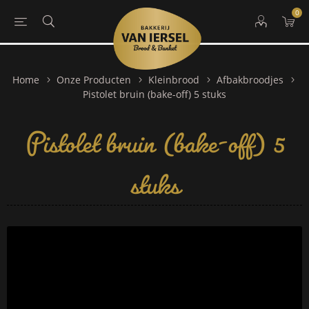
0
Home
Onze Producten
Kleinbrood
Afbakbroodjes
Pistolet bruin (bake-off) 5
Pistolet bruin (bake-off) 5 stuks
stuks