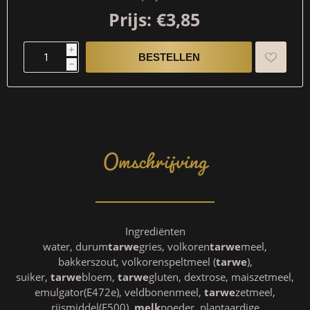
Prijs:
€3,85
i
h
Omschrijving
Ingrediënten
water, durum
tarwe
gries, volkoren
tarwe
meel,
bakkerszout, volkorenspeltmeel (
tarwe
),
suiker,
tarwe
bloem,
tarwe
gluten, dextrose, maiszetmeel,
emulgator(E472e), veldbonenmeel,
tarwe
zetmeel,
rijsmiddel(E500),
melk
poeder, plantaardige