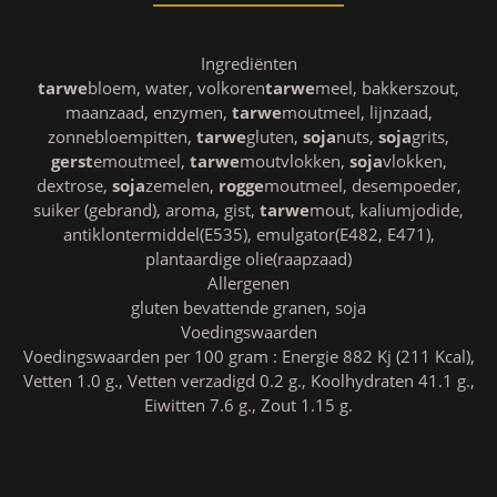
Ingrediënten
tarwe
bloem, water, volkoren
tarwe
meel, bakkerszout,
maanzaad, enzymen,
tarwe
moutmeel, lijnzaad,
zonnebloempitten,
tarwe
gluten,
soja
nuts,
soja
grits,
gerst
emoutmeel,
tarwe
moutvlokken,
soja
vlokken,
dextrose,
soja
zemelen,
rogge
moutmeel, desempoeder,
suiker (gebrand), aroma, gist,
tarwe
mout, kaliumjodide,
antiklontermiddel(E535), emulgator(E482, E471),
plantaardige olie(raapzaad)
Allergenen
gluten bevattende granen, soja
Voedingswaarden
Voedingswaarden per 100 gram : Energie 882 Kj (211 Kcal),
Vetten 1.0 g., Vetten verzadigd 0.2 g., Koolhydraten 41.1 g.,
Eiwitten 7.6 g., Zout 1.15 g.