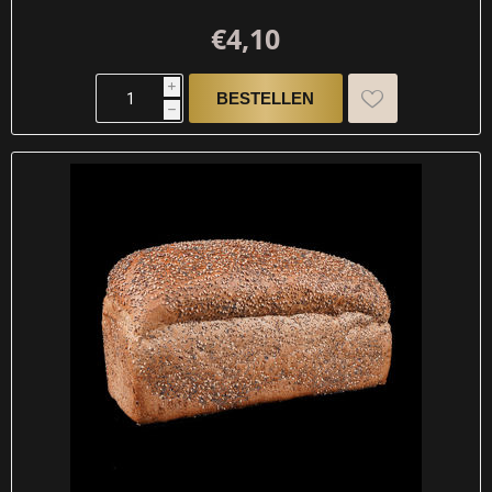
€4,10
i
h