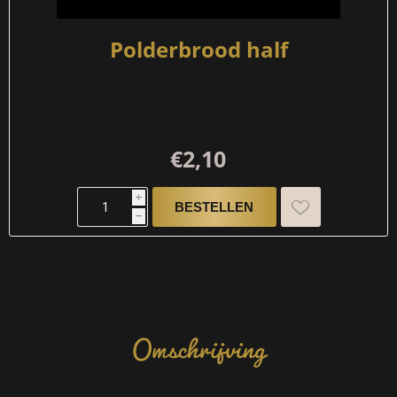
Polderbrood half
€2,10
i
h
Omschrijving