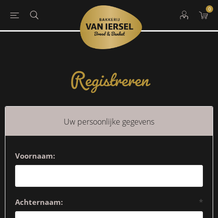
0
Registreren
Uw persoonlijke gegevens
Voornaam:
Achternaam:
*