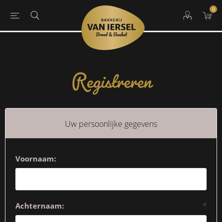
0
Registreren
Uw persoonlijke gegevens
Voornaam:
Achternaam:
*