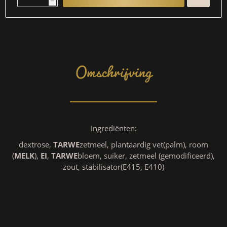
h
Omschrijving
Ingrediënten:
dextrose,
TARWE
zetmeel, plantaardig vet(palm), room
(
MELK
),
EI
,
TARWE
bloem, suiker, zetmeel (gemodificeerd),
zout, stabilisator(E415, E410)