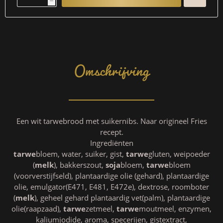
h
Omschrijving
Een wit tarwebrood met suikernibs. Naar origineel Fries
recept.
Ingrediënten
tarwe
bloem, water, suiker, gist,
tarwe
gluten, weipoeder
(
melk
), bakkerszout,
soja
bloem,
tarwe
bloem
(voorverstijfseld), plantaardige olie (gehard), plantaardige
olie, emulgator(E471, E481, E472e), dextrose, roomboter
(
melk
), geheel gehard plantaardig vet(palm), plantaardige
olie(raapzaad),
tarwe
zetmeel,
tarwe
moutmeel, enzymen,
kaliumjodide, aroma, specerijen, gistextract,