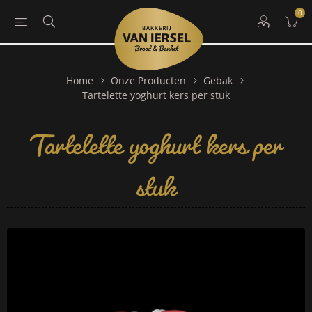
0
Home
Onze Producten
Gebak
Tartelette yoghurt kers per
Tartelette yoghurt kers per stuk
stuk