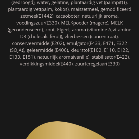
(gedroogd), water, gelatine, plantaardig vet (palmpit) (),
plantaardig vet(palm, kokos), maiszetmeel, gemodificeerd
zetmeel(E1442), cacaoboter, natuurlijk aroma,
voedingszuur(E330), MELKpoeder (magere), MELK
(gecondenseerd), zout, EIgeel, aroma (vitamine A,vitamine
D3 (cholecalciferol)), vlierbessen (concentraat),
conserveermiddel(E202), emulgator(E433, E471, E322
(SOJA)), geleermiddel(E406), kleurstof(E102, E110, E122,
E133, E151), natuurlijk aroma(vanille), stabilisator(E422),
verdikkingsmiddel(E440), zuurteregelaar(E330)