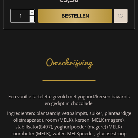
i
h
Omschrijving
Een vanille tartelette gevuld met yoghurt/kersen bavarois
en gedipt in chocolade.
Ingrediënten: plantaardig vet(palmpit), suiker, plantaardige
olie(raapzaad), room (MELK), kersen, MELK (magere),
stabilisator(E407), yoghurtpoeder (magere) (MELK),
roomboter (MELK), water, MELKpoeder, glucosestroop