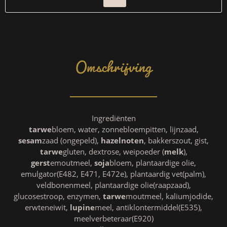
Omschrijving
Ingrediënten
tarwe
bloem, water, zonnebloempitten, lijnzaad,
sesam
zaad (ongepeld),
hazelnoten
, bakkerszout, gist,
tarwe
gluten, dextrose, weipoeder (
melk
),
gerst
emoutmeel,
soja
bloem, plantaardige olie,
emulgator(E482, E471, E472e), plantaardig vet(palm),
veldbonenmeel, plantaardige olie(raapzaad),
glucosestroop, enzymen,
tarwe
moutmeel, kaliumjodide,
erwteneiwit,
lupine
meel, antiklontermiddel(E535),
meelverbeteraar(E920)