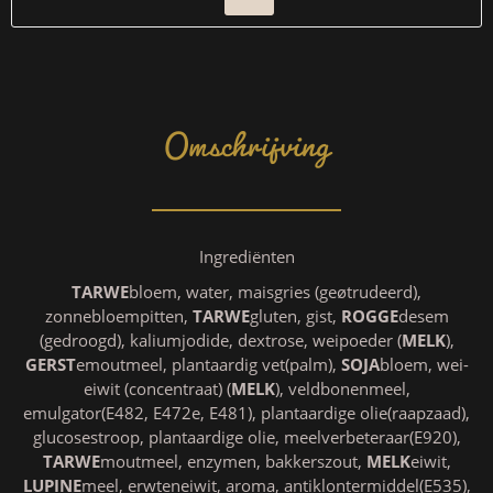
Omschrijving
Ingrediënten
TARWE
bloem, water, maisgries (geøtrudeerd),
zonnebloempitten,
TARWE
gluten, gist,
ROGGE
desem
(gedroogd), kaliumjodide, dextrose, weipoeder (
MELK
),
GERST
emoutmeel, plantaardig vet(palm),
SOJA
bloem, wei-
eiwit (concentraat) (
MELK
), veldbonenmeel,
emulgator(E482, E472e, E481), plantaardige olie(raapzaad),
glucosestroop, plantaardige olie, meelverbeteraar(E920),
TARWE
moutmeel, enzymen, bakkerszout,
MELK
eiwit,
LUPINE
meel, erwteneiwit, aroma, antiklontermiddel(E535),