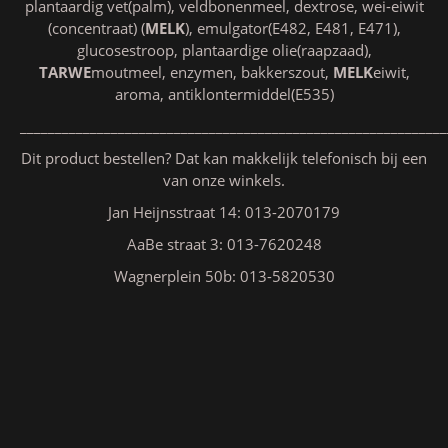
plantaardig vet(palm), veldbonenmeel, dextrose, wei-eiwit
(concentraat) (
MELK
), emulgator(E482, E481, E471),
glucosestroop, plantaardige olie(raapzaad),
TARWE
moutmeel, enzymen, bakkerszout,
MELK
eiwit,
aroma, antiklontermiddel(E535)
_____________________________________________________________
Dit product bestellen? Dat kan makkelijk telefonisch bij een
van onze winkels.
Jan Heijnsstraat 14: 013-2070179
AaBe straat 3: 013-7620248
Wagnerplein 50b: 013-5820530