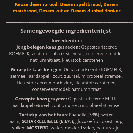
Keuze desembrood; Desem speltbrood, Desem
maïsbrood, Desem wit en Desem dubbel donker
_____________________________________________________________
Samengevoegde ingrediëntenlijst
Ingrediënten:
Jong belegen kaas gesneden:
Gepasteuriseerde
KOEMELK, zout, microbieel stremsel, conserveermiddel:
natriumnitraat, kleurstof: carotenen
Geraspte kaas belegen:
Gepasteuriseerde KOEMELK,
zetmeel (aardappel), zout, zuursel, microbieel stremsel,
kleurstof: annato norbixine, kleurstof: carotenen,
conserveermiddel: natriumnitraat
Geraspte kaas gruyere:
Gepasteuriseerde MELK,
aardappelzetmeel, zout, zuursel, microbieel stremsel
Tostidip van het huis:
Raapolie (78%), water,
azijn,
SCHARRELEIGEEL (6,6%)
, glucose-fructosestroop,
suiker,
MOSTERD
(water, mosterdzaden, natuurazijn,