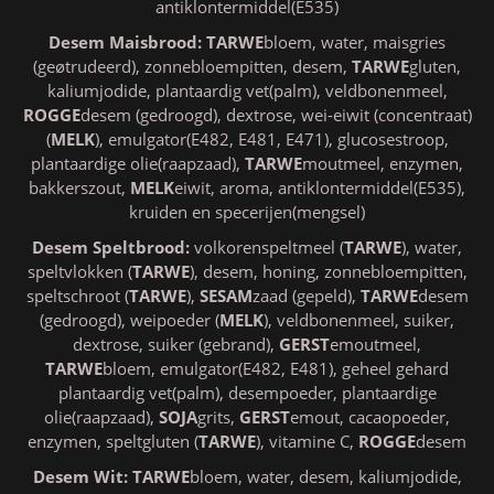
antiklontermiddel(E535)
Desem Maisbrood:
TARWE
bloem, water, maisgries
(geøtrudeerd), zonnebloempitten, desem,
TARWE
gluten,
kaliumjodide, plantaardig vet(palm), veldbonenmeel,
ROGGE
desem (gedroogd), dextrose, wei-eiwit (concentraat)
(
MELK
), emulgator(E482, E481, E471), glucosestroop,
plantaardige olie(raapzaad),
TARWE
moutmeel, enzymen,
bakkerszout,
MELK
eiwit, aroma, antiklontermiddel(E535),
kruiden en specerijen(mengsel)
Desem Speltbrood:
volkorenspeltmeel (
TARWE
), water,
speltvlokken (
TARWE
), desem, honing, zonnebloempitten,
speltschroot (
TARWE
),
SESAM
zaad (gepeld),
TARWE
desem
(gedroogd), weipoeder (
MELK
), veldbonenmeel, suiker,
dextrose, suiker (gebrand),
GERST
emoutmeel,
TARWE
bloem, emulgator(E482, E481), geheel gehard
plantaardig vet(palm), desempoeder, plantaardige
olie(raapzaad),
SOJA
grits,
GERST
emout, cacaopoeder,
enzymen, speltgluten (
TARWE
), vitamine C,
ROGGE
desem
Desem Wit:
TARWE
bloem, water, desem, kaliumjodide,