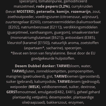
specerijen), tomatenpuree, gemodificeerd
maïszetmeel,
rode pepers (3,2%)
, currykruiden
(bevat
MOSTERD
),
peterselie
,
komijn
,
rozemarijn
, zout,
zoethoutpoeder, voedingszuren (citroenzuur, azijnzuur),
zuurteregelaar (E260), conserveermiddelen (kaliumsorbaat
[E202], natriumbenzoaat [E211]), verdikkingsmiddelen
(guarpitmeel, xanthaangom, guargom), smaakversterker
(mononatriumglutamaat [E621]), antioxidant (E385),
kleurstof (karamel [E150]), natuurlijk aroma, zoetstoffen
(aspartaam*, sacharine), specerijen.
*Bevat een bron van fenylalanine. Bevat door de EU
goedgekeurde hulpstoffen.
Desem Dubbel donker:
TARWE
bloem, water,
TARWE
gluten, zonnebloempitten, pompoenpitten,
maisgries (geøtrudeerd), gist,
TARWE
kiemen (geroosterd),
suiker (gebrand), kaliumjodide,
TARWE
desem (gedroogd),
weipoeder (
MELK
), veldbonenmeel, suiker, dextrose,
GERST
emoutmeel, emulgator(E482, E481), geheel gehard
plantaardig vet(palm), desempoeder, plantaardige
olie(raapzaad), bakkerszout, enzymen,