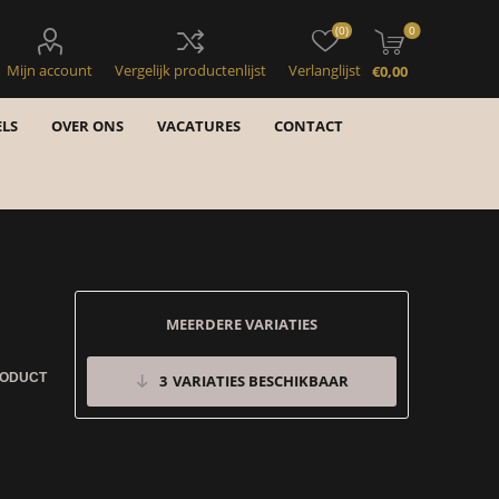
(0)
0
Mijn account
Vergelijk productenlijst
Verlanglijst
€0,00
LS
OVER ONS
VACATURES
CONTACT
MEERDERE VARIATIES
RODUCT
3
VARIATIES BESCHIKBAAR