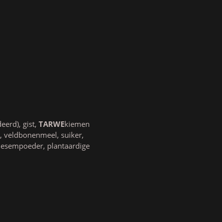
erd), gist,
TARWE
kiemen
), veldbonenmeel, suiker,
desempoeder, plantaardige