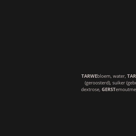
TARWE
bloem, water,
TA
(geroosterd), suiker (ge
dextrose,
GERST
emoutmeel