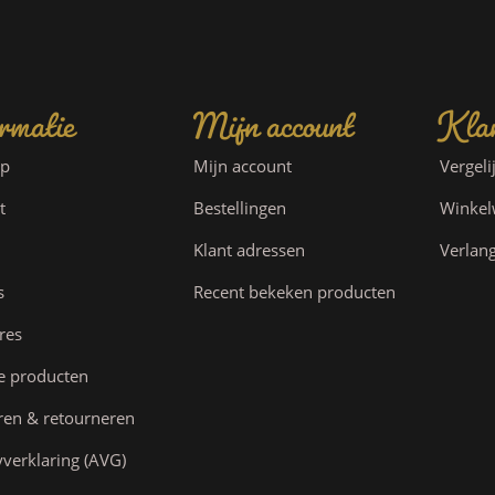
rmatie
Mijn account
Klan
ap
Mijn account
Vergeli
t
Bestellingen
Winke
Klant adressen
Verlang
s
Recent bekeken producten
res
e producten
ren & retourneren
yverklaring (AVG)