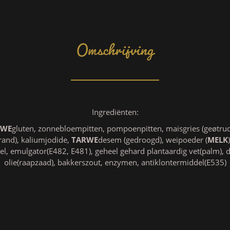
Omschrijving
Ingrediënten:
RWE
gluten, zonnebloempitten, pompoenpitten, maisgries (geøtrude
brand), kaliumjodide,
TARWE
desem (gedroogd), weipoeder (
MELK
, emulgator(E482, E481), geheel gehard plantaardig vet(palm), 
olie(raapzaad), bakkerszout, enzymen, antiklontermiddel(E535)