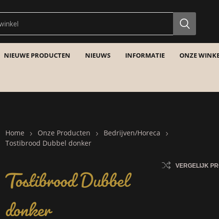
NIEUWE PRODUCTEN
NIEUWS
INFORMATIE
ONZE WINKE
Home
Onze Producten
Bedrijven/Horeca
Tostibrood Dubbel donker
Tostibrood Dubbel
VERGELIJK P
donker