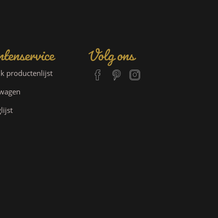
tenservice
Volg ons
jk productenlijst
lwagen
lijst