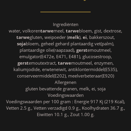
Ingrediënten
water, volkoren
tarwe
meel,
tarwe
bloem, gist, dextrose,
tarwe
gluten, weipoeder (
melk
),
ei
, bakkerszout,
soja
bloem, geheel gehard plantaardig vet(palm),
plantaardige olie(raapzaad),
gerst
emoutmeel,
emulgator(E472e, E471, E481), glucosestroop,
gerst
emoutextract,
tarwe
moutmeel, enzymen,
kaliumjodide, erwteneiwit, antiklontermiddel(E535),
conserveermiddel(E202), meelverbeteraar(E920)
Allergenen
gluten bevattende granen, melk, ei, soja
Voedingswaarden
Voedingswaarden per 100 gram : Energie 917 Kj (219 Kcal),
Vetten 2.5 g., Vetten verzadigd 0.9 g., Koolhydraten 36.7 g.,
Eiwitten 10.1 g., Zout 1.00 g.