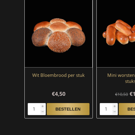
Wit Bloembrood per stuk
Mini worste
stuk
€4,50
€
€10,50
i
i
h
h