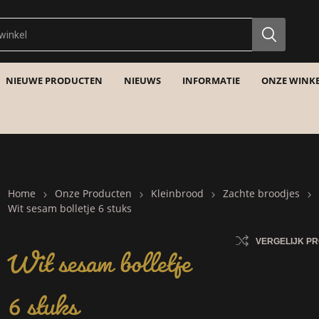
NIEUWE PRODUCTEN
NIEUWS
INFORMATIE
ONZE WINKE
Home
Onze Producten
Kleinbrood
Zachte broodjes
Wit sesam bolletje 6 stuks
Wit sesam bolletje
VERGELIJK P
6 stuks