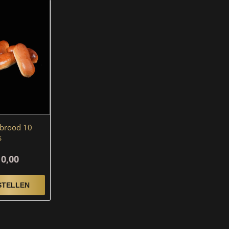
nbrood 10
s
10,00