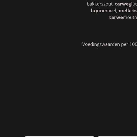
bakkerszout,
tarwe
glu
lupine
meel,
melk
eiw
tarwe
moutme
Voedingswaarden per 100 g