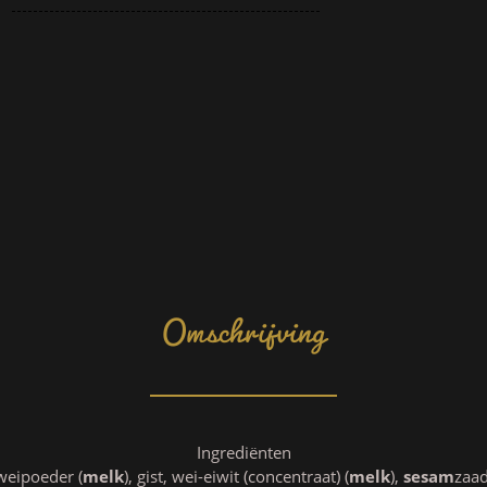
Omschrijving
Ingrediënten
weipoeder (
melk
), gist, wei-eiwit (concentraat) (
melk
),
sesam
zaad