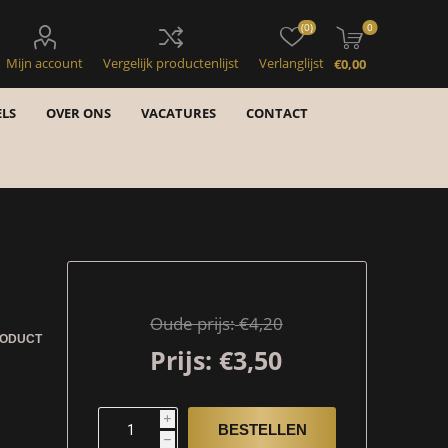
(0)
0
Mijn account
Vergelijk productenlijst
Verlanglijst
€0,00
LS
OVER ONS
VACATURES
CONTACT
Oude prijs:
€4,20
RODUCT
Prijs:
€3,50
i
h