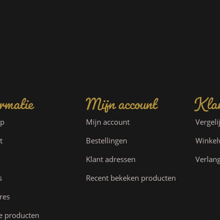
rmatie
Mijn account
Klan
ap
Mijn account
Vergeli
t
Bestellingen
Winke
Klant adressen
Verlang
s
Recent bekeken producten
res
e producten