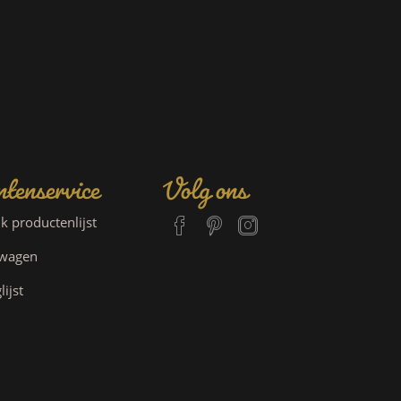
tenservice
Volg ons
jk productenlijst
lwagen
lijst