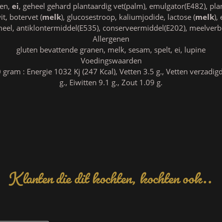
ten,
ei
, geheel gehard plantaardig vet(palm), emulgator(E482), pla
it, botervet (
melk
), glucosestroop, kaliumjodide, lactose (
melk
),
el, antiklontermiddel(E535), conserveermiddel(E202), meelverb
Allergenen
gluten bevattende granen, melk, sesam, spelt, ei, lupine
Voedingswaarden
ram : Energie 1032 Kj (247 Kcal), Vetten 3.5 g., Vetten verzadigd
g., Eiwitten 9.1 g., Zout 1.09 g.
Klanten die dit kochten, kochten ook..