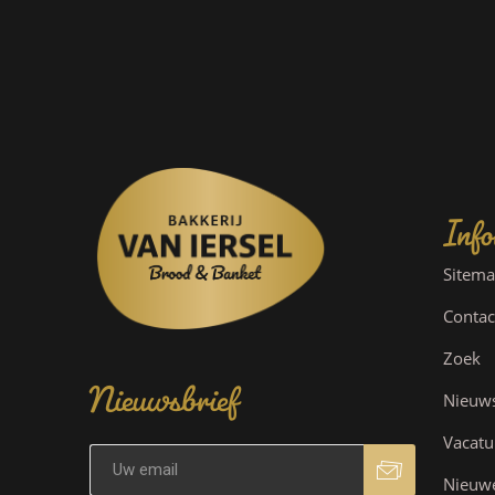
Info
Sitem
Contac
Nieuwsbrief
Zoek
Nieuw
Vacatu
Nieuw