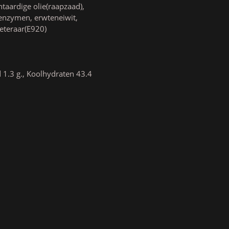
ntaardige olie(raapzaad),
 enzymen, erwteneiwit,
eteraar(E920)
 1.3 g., Koolhydraten 43.4