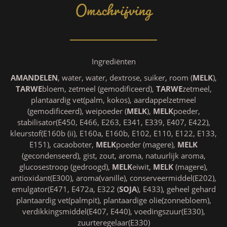
Omschrijving
Ingrediënten
AMANDELEN
, water, water, dextrose, suiker, room (
MELK
),
TARWE
bloem, zetmeel (gemodificeerd),
TARWE
zetmeel,
plantaardig vet(palm, kokos), aardappelzetmeel
(gemodificeerd), weipoeder (
MELK
),
MELK
poeder,
stabilisator(E450, E466, E263, E341, E339, E407, E422),
kleurstof(E160b (ii), E160a, E160b, E102, E110, E122, E133,
E151), cacaoboter,
MELK
poeder (magere),
MELK
(gecondenseerd), gist, zout, aroma, natuurlijk aroma,
glucosestroop (gedroogd),
MELK
eiwit,
MELK
(magere),
antioxidant(E300), aroma(vanille), conserveermiddel(E202),
emulgator(E471, E472a, E322 (
SOJA
), E433), geheel gehard
plantaardig vet(palmpit), plantaardige olie(zonnebloem),
verdikkingsmiddel(E407, E440), voedingszuur(E330),
zuurteregelaar(E330)