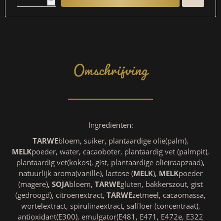
h
Omschrijving
Ingrediënten:
TARWE
bloem, suiker, plantaardige olie(palm),
MELK
poeder, water, cacaoboter, plantaardig vet (palmpit),
plantaardig vet(kokos), gist, plantaardige olie(raapzaad),
natuurlijk aroma(vanille), lactose (
MELK
),
MELK
poeder
(magere),
SOJA
bloem,
TARWE
gluten, bakkerszout, gist
(gedroogd), citroenextract,
TARWE
zetmeel, cacaomassa,
wortelextract, spirulinaextract, saffloer (concentraat),
antioxidant(E300), emulgator(E481, E471, E472e, E322