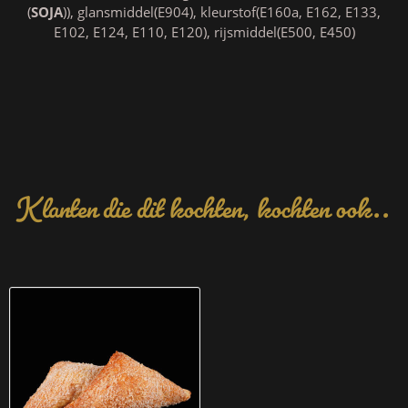
(
SOJA
)), glansmiddel(E904), kleurstof(E160a, E162, E133,
E102, E124, E110, E120), rijsmiddel(E500, E450)
Klanten die dit kochten, kochten ook..