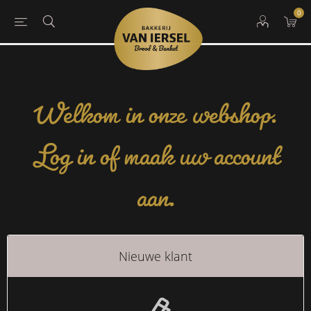
0
Welkom in onze webshop.
Log in of maak uw account
aan.
Nieuwe klant