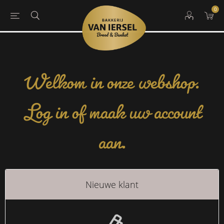
0
Welkom in onze webshop.
Log in of maak uw account
aan.
Nieuwe klant