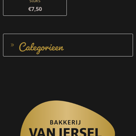
stuks
€7,50
Categorieen