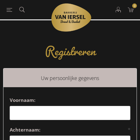
0
Registreren
Uw persoonlijke gegevens
Voornaam:
Achternaam:
*