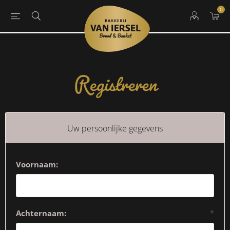
0
Registreren
Uw persoonlijke gegevens
Voornaam:
Achternaam:
*